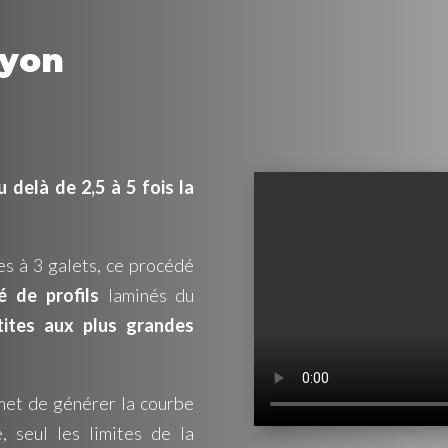
ayon
 delà de 2,5 à 5 fois la
es à 3 galets, ce procédé
é de profils
laminés du
tites aux plus grandes
met de générer la courbe
 seul les limites de la