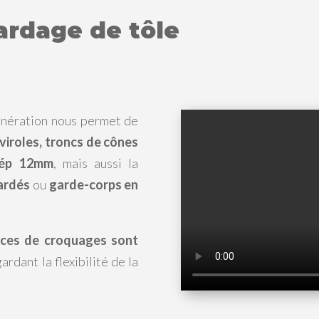
ardage de tôle
nération nous permet de
viroles, troncs de cônes
 ép 12mm
, mais aussi la
ardés
ou
garde-corps en
rces de croquages sont
ardant la flexibilité de la