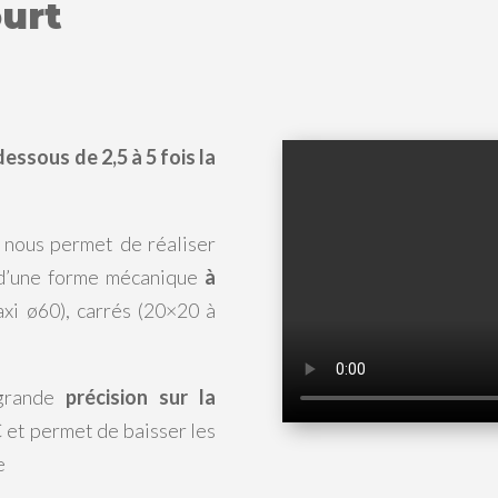
ourt
essous de 2,5 à 5 fois la
nous permet de réaliser
 d’une forme mécanique
à
xi ø60), carrés (20×20 à
 grande
précision sur la
C et permet de baisser les
e