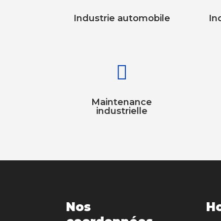
Industrie automobile
In

Maintenance
industrielle
Nos
Ho