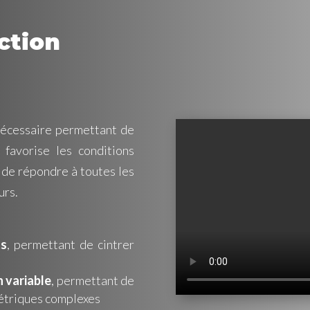
ction
écessaire permettant de
i favorise les conditions
 de répondre à toutes les
urs.
ts
, permettant de cintrer
n variable
, permettant de
métriques complexes